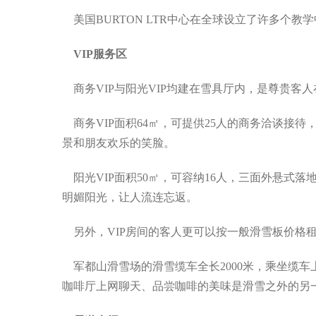
美国BURTON LTR中心在全球设立了许多个教
VIP服务区
商务VIP与阳光VIP均建在雪具厅内，是尊贵客
商务VIP面积64㎡，可提供25人的商务洽谈接
景和朋友欢乐的笑脸。
阳光VIP面积50㎡，可容纳16人，三面外悬式
明媚阳光，让人流连忘返。
另外，VIP房间的客人更可以按一般滑雪板价格租
军都山滑雪场的滑雪缆车全长2000米，乘坐缆
咖啡厅上网聊天、品尝咖啡的美味是滑雪之外的另