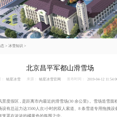
动态
>
冰雪知识
>
北京昌平军都山滑雪场
者：
来源：
发布时间：
铭星冰雪
铭星冰雪官网
2019-04-12 11:54:0
区 , 是距离市内最近的滑雪场(30 余公里) 。雪场造雪面积
有总运力达3500人次/小时的双人索道、8 条雪道专用拖拽设备
者笼罩在浓浓的橘黄色的氛围之中。