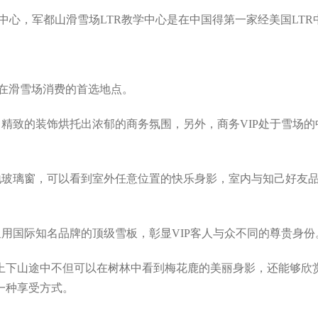
学中心，军都山滑雪场LTR教学中心是在中国得第一家经美国LTR
人在滑雪场消费的首选地点。
待，精致的装饰烘托出浓郁的商务氛围，另外，商务VIP处于雪场
落地玻璃窗，可以看到室外任意位置的快乐身影，室内与知己好友
用国际知名品牌的顶级雪板，彰显VIP客人与众不同的尊贵身份
车上下山途中不但可以在树林中看到梅花鹿的美丽身影，还能够欣
一种享受方式。