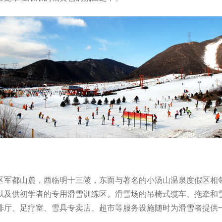
军都山麓，西临明十三陵，东面与著名的小汤山温泉度假区相邻。
及供初学者的专用滑雪训练区。滑雪场的吊椅式缆车、拖牵和雪
咖啡厅、足疗室、雪具专卖店、超市等服务设施随时为滑雪者提供