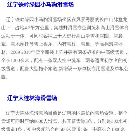
辽宁铁岭绿园小马驹滑雪场
辽宁铁岭绿园小马驹滑雪场坐落在风景秀丽的长白山脉盘龙
山下，占地4.2平方公里，集越野滑雪专业训练和高山滑雪体育
运动于一体。可同时容纳上千人进行高山滑雪和雪圈、雪爬
犁、雪地摩托等雪上娱乐。内有雪杖、雪板、等高档滑雪器
材。2009-2010年雪季新装上阵并建有两条标准的中高级雪道，
全长1300余米，配有一条双人空中缆车，两条适宜初学者的初
级雪道，配备大型拖牵索道,新增设一条单板专用雪道及单板公
园。
辽宁大连林海滑雪场
辽宁大连林海滑雪场目前是辽南地区最长的雪场索道，整个
雪场可同时容纳8000人滑雪。共开辟雪道5条，分别是300米初
级雪道1条，初中级相结合的500米雪道1条，中高结合1000米