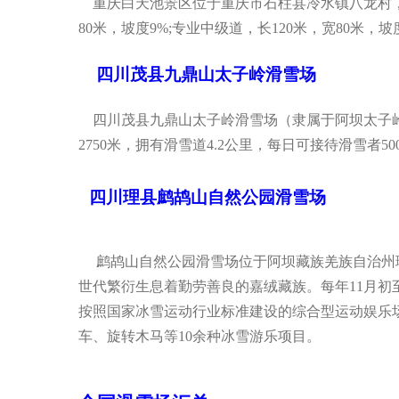
重庆白天池景区位于重庆市石柱县冷水镇八龙村，
80米，坡度9%;专业中级道，长120米，宽80米，坡
四川茂县九鼎山太子岭滑雪场
四川茂县九鼎山太子岭滑雪场（隶属于阿坝太子岭投
2750米，拥有滑雪道4.2公里，每日可接待滑雪者50
四川理县鹧鸪山自然公园滑雪场
鹧鸪山自然公园滑雪场位于阿坝藏族羌族自治州理
世代繁衍生息着勤劳善良的嘉绒藏族。每年11月初
按照国家冰雪运动行业标准建设的综合型运动娱乐场
车、旋转木马等10余种冰雪游乐项目。