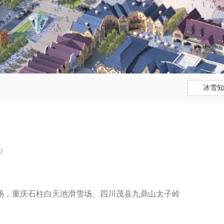
冰雪知
0
场，重庆石柱白天池滑雪场、
四川茂县九鼎山太子岭