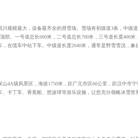
川规模最大，设备最齐全的滑雪场。雪场有初级道3条，中级道1
部。一号道总长600米，二号道总长700米，三号道长度40
，在缆车中站下车。中级道长度2040米，通常是野雪雪况，象
4A级风景区，海拔1750米，距广元市区60公里，距汉中市宁
车、卡丁车、香蕉船、悠波球等游乐设施，让您充分领略冰雪世