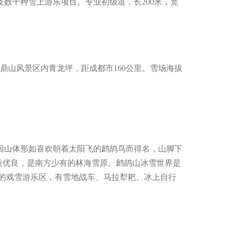
数十种雪上游乐项目。专业初级道，长200米，宽
鼎山风景区内青龙坪，距成都市160公里。雪场海拔
因山体形如喜欢朝着太阳飞的鹧鸪鸟而得名，山脚下
雪质优良，是南方少有的林海雪原。鹧鸪山冰雪世界是
米的戏雪游乐区，有雪地战车、马拉犁耙、冰上自行