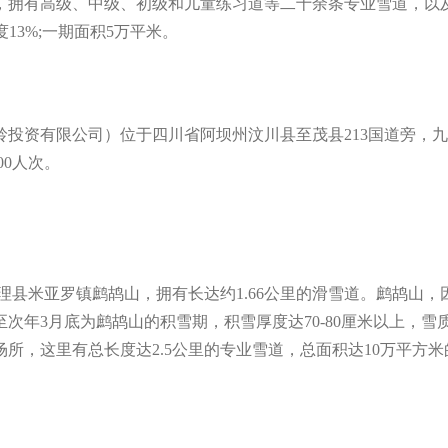
拥有高级、中级、初级和儿童练习道等二十余条专业雪道，以及
度13%;一期面积5万平米。
资有限公司）位于四川省阿坝州汶川县至茂县213国道旁，九
00人次。
县米亚罗镇鹧鸪山，拥有长达约1.66公里的滑雪道。鹧鸪山，
至次年3月底为鹧鸪山的积雪期，积雪厚度达70-80厘米以上，
所，这里有总长度达2.5公里的专业雪道，总面积达10万平方