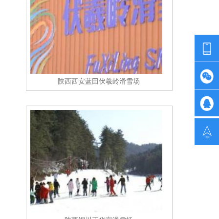
陕西西安蓝田伏羲岭滑雪场