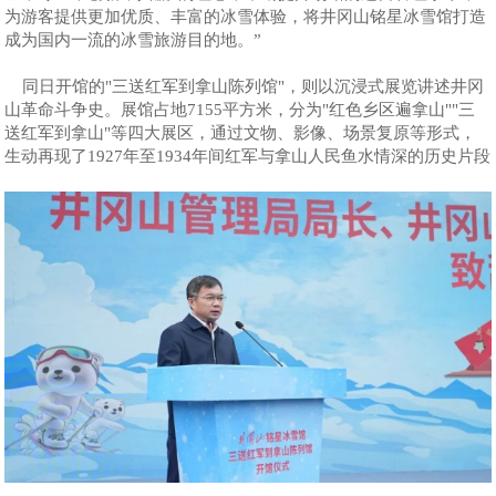
为游客提供更加优质、丰富的冰雪体验，将井冈山铭星冰雪馆打造
成为国内一流的冰雪旅游目的地。”
同日开馆的"三送红军到拿山陈列馆"，则以沉浸式展览讲述井冈
山革命斗争史。展馆占地7155平方米，分为"红色乡区遍拿山""三
送红军到拿山"等四大展区，通过文物、影像、场景复原等形式，
生动再现了1927年至1934年间红军与拿山人民鱼水情深的历史片段