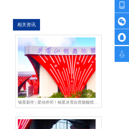
相关资讯
铭星新作 | 星动井冈！铭星冰雪自营旗舰馆——井冈山冰雪馆10月27日盛大开业！