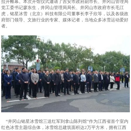
拉开帷幕。本次开馆仪式邀请了吉安市政府副市长、井冈山管理局
党工委书记廖东生，井冈山管理局局长、井冈山市政府市长毛江
虎，铭星冰雪（北京）科技有限公司董事长李子欣等，以及各级政
府部门领导、文旅行业的专家、媒体记者，当地众多冰雪运动爱好
者。
“井冈山铭星冰雪馆三送红军到拿山陈列馆”作为江西省首个室内
红色冰雪主题综合体，冰雪馆总建筑面积达2万平方米，拥有江西