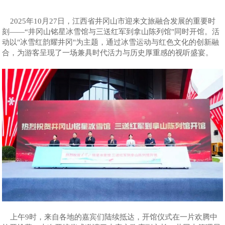
2025年10月27日，江西省井冈山市迎来文旅融合发展的重要时
刻——“井冈山铭星冰雪馆与三送红军到拿山陈列馆"同时开馆。活
动以"冰雪红韵耀井冈"为主题，通过冰雪运动与红色文化的创新融
合，为游客呈现了一场兼具时代活力与历史厚重感的视听盛宴。
上午9时，来自各地的嘉宾们陆续抵达，开馆仪式在一片欢腾中