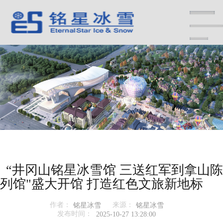
“井冈山铭星冰雪馆 三送红军到拿山陈
列馆"盛大开馆 打造红色文旅新地标
作者：
来源：
铭星冰雪
铭星冰雪
发布时间：
2025-10-27 13:28:00