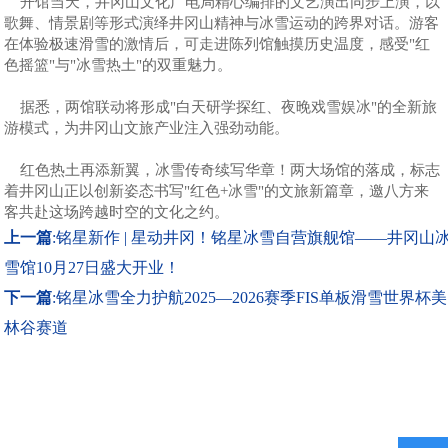
开馆当天，井冈山文化广电局精心编排的文艺演出同步上演，以
歌舞、情景剧等形式演绎井冈山精神与冰雪运动的跨界对话。游客
在体验极速滑雪的激情后，可走进陈列馆触摸历史温度，感受"红
色摇篮"与"冰雪热土"的双重魅力。
据悉，两馆联动将形成"白天研学探红、夜晚戏雪娱冰"的全新旅
游模式，为井冈山文旅产业注入强劲动能。
红色热土再添新翼，冰雪传奇续写华章！两大场馆的落成，标志
着井冈山正以创新姿态书写"红色+冰雪"的文旅新篇章，邀八方来
客共赴这场跨越时空的文化之约。
上一篇
:
铭星新作 | 星动井冈！铭星冰雪自营旗舰馆——井冈山
雪馆10月27日盛大开业！
下一篇
:
铭星冰雪全力护航2025—2026赛季FIS单板滑雪世界杯美
林谷赛道