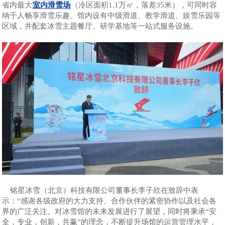
省内最大
室内滑雪场
（冷区面积1.1万㎡，落差35米），可同时容
纳千人畅享滑雪乐趣。馆内设有中级滑道、教学滑道、娱雪乐园等
区域，并配套冰雪主题餐厅、研学基地等一站式服务设施。
铭星冰雪（北京）科技有限公司董事长李子欣在致辞中表
示：“感谢各级政府的大力支持、合作伙伴的紧密协作以及社会各
界的广泛关注。对冰雪馆的未来发展进行了展望，同时将秉承“安
全，专业，创新，共赢”的理念，不断提升场馆的运营管理水平，