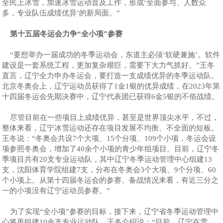
全民上冰雪，加速冰雪运动普及工作，形成‘全面参与、人数众
多，专业队伍成绩优异’的新局面。”
第十五届冬运会力争“全小项”参赛
“要想举办一届成功的冬季运动会，东道主必须‘软硬兼施’。软件
建设是一套系统工程，更加复杂艰巨，需要下大力气抓好。”王冬
直言，辽宁全力申办冬运会，要打造一支成绩优异的冬季运动队。
北京冬奥会上，辽宁运动员获得了1金1银的优异成绩，在2023年第
十四届冬运会先期决赛中，辽宁代表团已获得6金5银的不俗战绩。
尽管目前在一些项目上成绩优异，甚至是世界顶尖水平，不过，
整体来看，辽宁冰雪运动还存在项目发展不均衡、不全面的短板。
王冬说：“冬奥会共设7个大项、15个分项、109个小项，冬运会设
项参照冬奥会，增加了40余个小项的青少年组项目。目前，辽宁冬
季项目共有20支专业运动队，其中辽宁冬季运动管理中心组建13
支，沈阳体育学院组建7支，分布在冬奥会3个大项、9个分项、60
个小项上。从第十四届冬运会的参赛、备战情况来看，有近三分之
一的小项没有辽宁运动员参赛。”
为了实现“全小项”参赛的目标，接下来，辽宁省冬季运动管理中
心将再组建10余支专业运动队。王冬介绍说：“目前，辽宁在雪