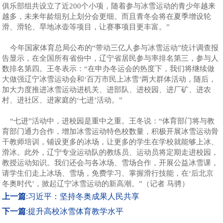
俱乐部组共设立了近200个小项，随着参与冰雪运动的青少年越来
越多，未来年龄组别上划分会更细。而且青冬会将在夏季增设轮
滑、滑轮、旱地冰壶等项目，让赛事项目更丰富。”
今年国家体育总局公布的“带动三亿人参与冰雪运动”统计调查报
告显示，在全国所有省份中，辽宁省居民参与率排名第三，参与人
数排名第四。王冬表示：“在申办冬运会的热度下，我们将继续做
大做强辽宁冰雪运动会和‘百万市民上冰雪’两大群体活动，随后，
加大力度推进冰雪运动进机关、进部队、进校园、进厂矿、进农
村、进社区、进家庭的‘七进’活动。”
“七进”活动中，进校园是重中之重。王冬说：“体育部门将与教
育部门通力合作，增加冰雪运动特色校数量，积极开展冰雪运动骨
干教师培训，铺设更多的冰场，让更多的学生在学校就能够上冰、
滑冰。此外，辽宁专业运动队的教练员、运动员将定期走进校园，
教授运动知识。我们还会与各冰场、雪场合作，开展公益冰雪课，
请学生们走上冰场、雪场，免费学习、掌握滑行技能，在‘后北京
冬奥时代’，掀起辽宁冰雪运动的新高潮。”（记者 马骋）
上一篇
:
习近平：坚持冬奥成果人民共享
下一篇
:
提升高校冰雪体育教学水平