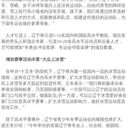
车、雪橇、女子冰球等项目上还没有运动队，自由式滑雪的障碍追
逐、雪上技巧等小项省内没有开展。接下来，我们将通过跨界选材
和引进人才的方式，招募教练和队员，组建这些项目的运动队，为
下届冬运会做好参赛准备。”
人才引进上，辽宁将引进5-10名国内和国际高水平教练、项目发
展的带头人和顶尖专家，引进10-20名高水平运动员和后备人才，
尽可能增加“冬奥会冲击奖牌、冬运会夺取金牌”的项目数量。
增加赛事活动丰富“大众上冰雪”
在申办“十五冬”的契机下，辽宁将兴建一批国内一流的冰雪运动
场馆，这将在辽宁承办高水平赛事，扩大冰雪运动影响力，带动全
民上冰雪等多方面起到促进作用。王冬表示：“我们将积极承办各
单项全国锦标赛，乃至国际级赛事。一方面可以让辽宁的运动员在
家门口与高手过招，锻炼队伍;另一方面，可以让辽宁冰雪爱好者在
家门口欣赏高水平赛事，扩大冰雪运动影响力，做好冰雪运动普及
宣传工作。”
除了高水平赛事外，辽宁省青少年冬季运动会的规模也将扩大。
据王冬介绍：“今年举办的首届辽宁青冬会上，社会组、校园组、