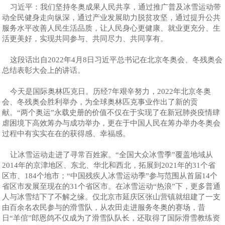
习近平：我们坚持冬奥成果人民共享，通过推广普及冰雪运动带
动全民健身走向纵深，通过产业发展助力脱贫攻坚，通过提升公共
服务水平改善人民生活品质，让人民身心更健康、就业更充分、生
活更美好，实现共同参与、共同尽力、共同享有。
这段话出自2022年4月8日习近平总书记在北京冬奥会、冬残奥会
总结表彰大会上的讲话。
今天是国际奥林匹克日。历经7年艰辛努力，2022年北京冬奥
会、冬残奥会胜利举办，为全球奥林匹克事业作出了新的贡
献。“两个奥运”永载史册的价值不仅在于实现了在新冠肺炎疫情肆
虐困境下高效筹办与成功举办，更在于中国人民在筹办举办冬奥会
过程中有实实在在的获得感、幸福感。
让冰雪运动走进了寻常百姓家。“全国大众冰雪季”覆盖地域从
2014年的京津地区、东北、华北和西北，拓展到2021年的31个省
区市、184个地市；“中国残疾人冰雪运动季”参与范围从首届14个
省区市发展至现在的31个省区市。在冰雪运动“热浪”下，更多普通
人与冰雪结下了不解之缘。仅北京市延庆区张山营镇就组建了一支
由百余名农民参与的滑雪队，从农田走进服务冬奥的赛场，昔
日“羊倌”郎恩鸽不仅成为了滑雪队队长，还取得了国际滑雪教练资