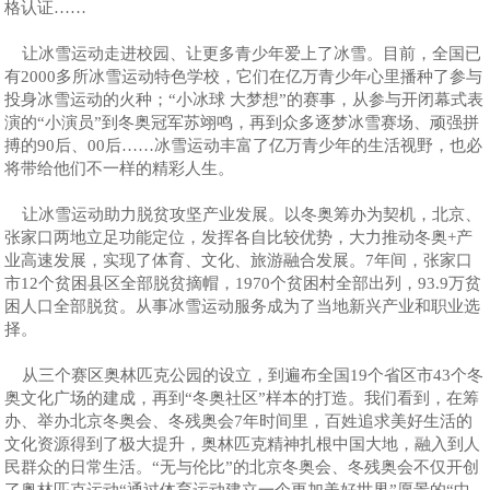
格认证……
让冰雪运动走进校园、让更多青少年爱上了冰雪。目前，全国已
有2000多所冰雪运动特色学校，它们在亿万青少年心里播种了参与
投身冰雪运动的火种；“小冰球 大梦想”的赛事，从参与开闭幕式表
演的“小演员”到冬奥冠军苏翊鸣，再到众多逐梦冰雪赛场、顽强拼
搏的90后、00后……冰雪运动丰富了亿万青少年的生活视野，也必
将带给他们不一样的精彩人生。
让冰雪运动助力脱贫攻坚产业发展。以冬奥筹办为契机，北京、
张家口两地立足功能定位，发挥各自比较优势，大力推动冬奥+产
业高速发展，实现了体育、文化、旅游融合发展。7年间，张家口
市12个贫困县区全部脱贫摘帽，1970个贫困村全部出列，93.9万贫
困人口全部脱贫。从事冰雪运动服务成为了当地新兴产业和职业选
择。
从三个赛区奥林匹克公园的设立，到遍布全国19个省区市43个冬
奥文化广场的建成，再到“冬奥社区”样本的打造。我们看到，在筹
办、举办北京冬奥会、冬残奥会7年时间里，百姓追求美好生活的
文化资源得到了极大提升，奥林匹克精神扎根中国大地，融入到人
民群众的日常生活。“无与伦比”的北京冬奥会、冬残奥会不仅开创