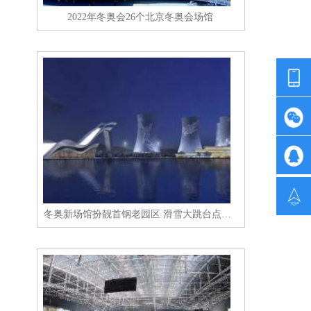
2022年冬奥会26个北京冬奥会场馆
冬奥新场馆扮靓首钢老园区 滑雪大跳台点亮石景山